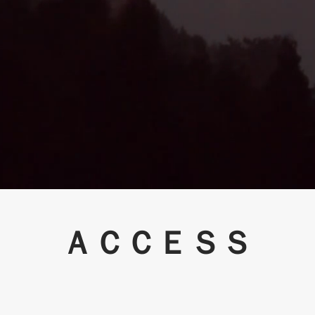
ＡＣＣＥＳＳ